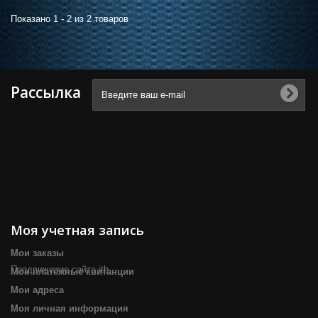
Показано 1 - 2 из 2 товаров
Рассылка
Моя учетная запись
Мои заказы
Продвижение сайта itb
Мои платёжные квитанции
Мои адреса
Моя личная информация