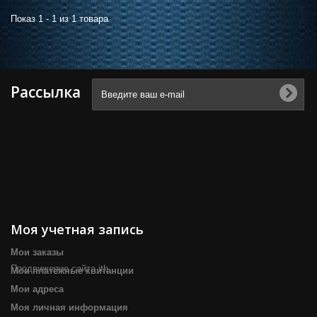
Показ 1 - 1 из 1 товара
Рассылка
Моя учетная запись
Мои заказы
Продвижение сайта itb
Мои платёжные квитанции
Мои адреса
Моя личная информация