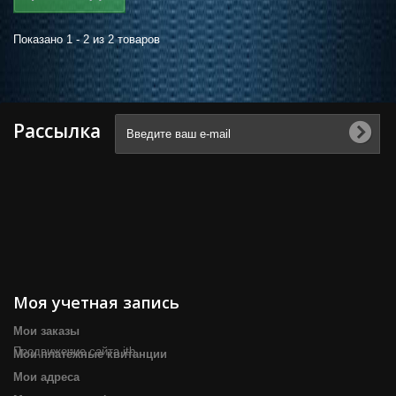
Показано 1 - 2 из 2 товаров
Рассылка
Моя учетная запись
Мои заказы
Продвижение сайта itb
Мои платёжные квитанции
Мои адреса