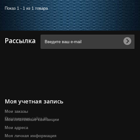
Показ 1 - 1 из 1 товара
Рассылка
Моя учетная запись
Мои заказы
Продвижение сайта itb
Мои платёжные квитанции
Мои адреса
Моя личная информация