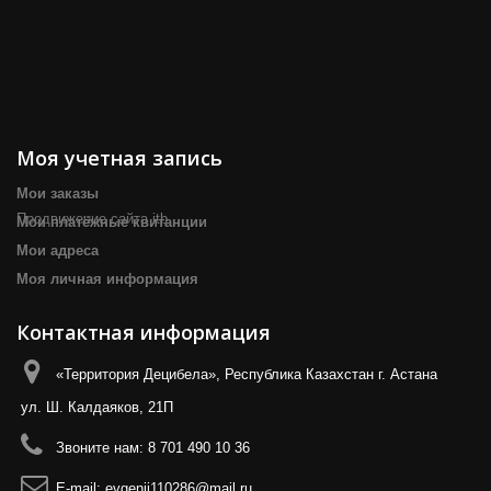
Моя учетная запись
Мои заказы
Продвижение сайта itb
Мои платёжные квитанции
Мои адреса
Моя личная информация
Контактная информация
«Территория Децибела», Республика Казахстан г. Астана
ул. Ш. Калдаяков, 21П
Звоните нам:
8 701 490 10 36
E-mail:
evgenii110286@mail.ru