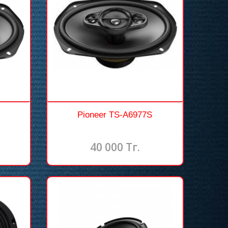
Pioneer TS-A6977S
40 000 Тг.