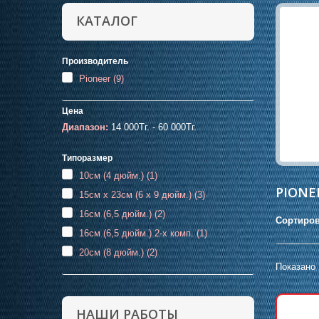
КАТАЛОГ
Производитель
Pioneer
(9)
Цена
Диапазон:
14 000Тг. - 60 000Тг.
Типоразмер
10см (4 дюйм.)
(1)
PIONE
15см х 23см (6 х 9 дюйм.)
(3)
16см (6,5 дюйм.)
(2)
Сортиров
16см (6,5 дюйм.) 2-х комп.
(1)
20см (8 дюйм.)
(2)
Показано 
НАШИ РАБОТЫ