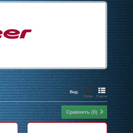
Вид:
Сетка
Список
Сравнить (
0
)