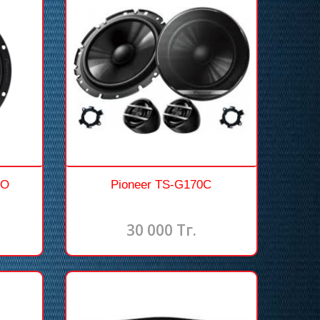
RO
Pioneer TS-G170C
30 000 Тг.