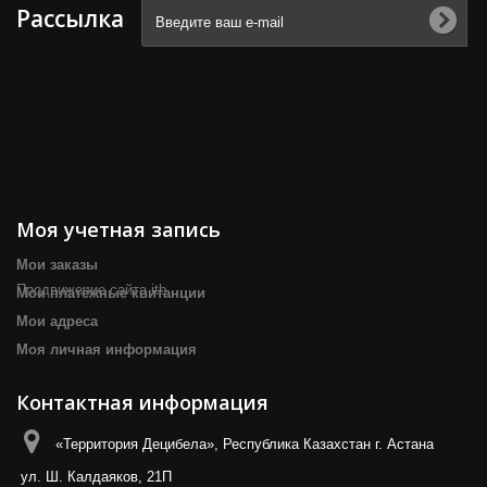
Рассылка
Моя учетная запись
Мои заказы
Продвижение сайта itb
Мои платёжные квитанции
Мои адреса
Моя личная информация
Контактная информация
«Территория Децибела», Республика Казахстан г. Астана
ул. Ш. Калдаяков, 21П