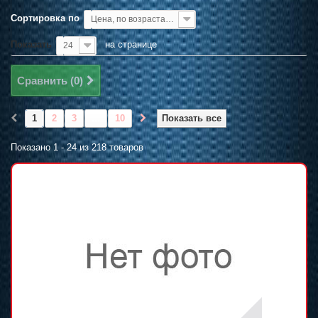
Сортировка по
Цена, по возрастанию
Показать
на странице
24
Сравнить (
0
)
1
2
3
...
10
Показать все
Показано 1 - 24 из 218 товаров