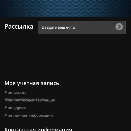
Рассылка
Моя учетная запись
Мои заказы
Продвижение сайта itb
Мои платёжные квитанции
Мои адреса
Моя личная информация
Контактная информация