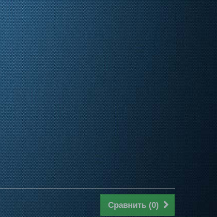
Сравнить (
0
)