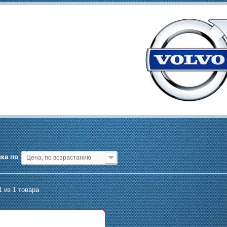
O
ка по
Цена, по возрастанию
1 из 1 товара