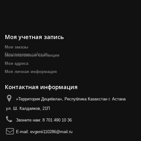
Моя учетная запись
Мои заказы
Продвижение сайта itb
Мои платёжные квитанции
Мои адреса
Моя личная информация
Контактная информация
«Территория Децибела», Республика Казахстан г. Астана
ул. Ш. Калдаяков, 21П
Звоните нам:
8 701 490 10 36
E-mail:
evgenii110286@mail.ru