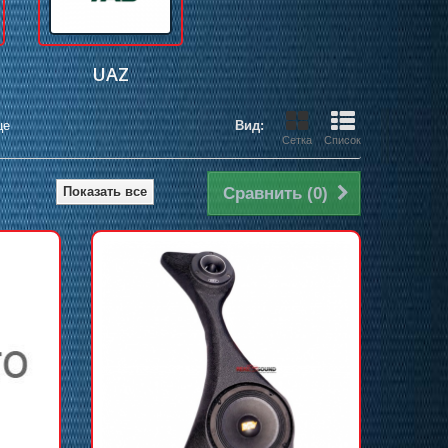
UAZ
це
Вид:
Сетка
Список
Показать все
Сравнить (
0
)