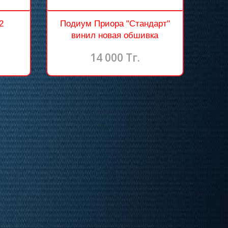
2
Подиум Приора "Стандарт"
винил новая обшивка
14 000 Тг.