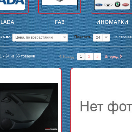
LADA
ГАЗ
ИНОМАРКИ
ка по
Показать
на страни
Цена, по возрастанию
24
1 - 24 из 65 товаров
Назад
1
2
3
Вперед