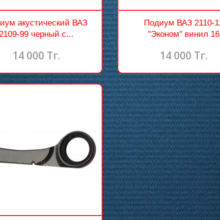
иум акустический ВАЗ
Подиум ВАЗ 2110-1
2109-99 черный с...
"Эконом" винил 16
14 000 Тг.
14 000 Тг.