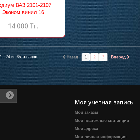
одиум ВАЗ 2101-2107
Эконом винил 16
14 000 Тг.
1 - 24 из 65 товаров
Назад
1
2
3
Вперед
Моя учетная запись
Мои заказы
Мои платёжные квитанции
Мои адреса
Моя личная информация