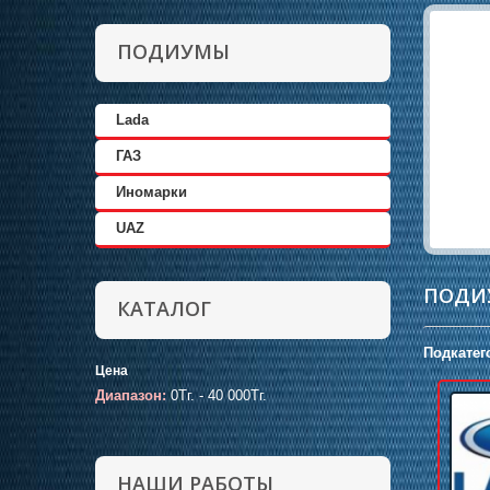
ПОДИУМЫ
Lada
ГАЗ
Иномарки
UAZ
ПОД
КАТАЛОГ
Подкатег
Цена
Диапазон:
0Тг. - 40 000Тг.
НАШИ РАБОТЫ