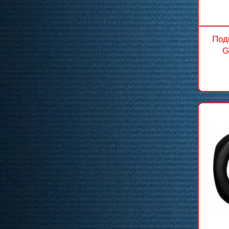
Под
G