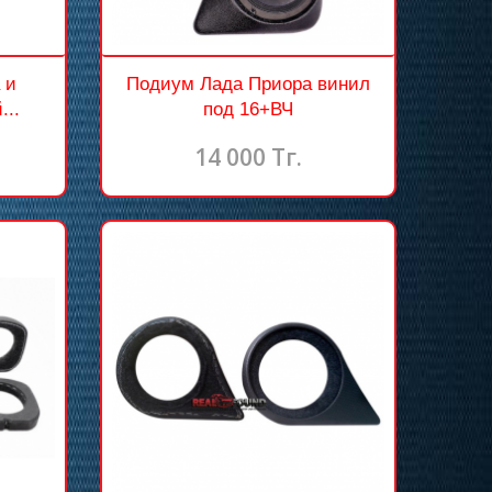
 и
Подиум Лада Приора винил
...
под 16+ВЧ
14 000 Тг.