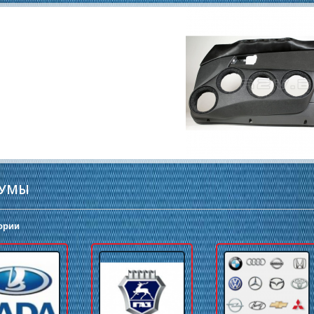
ИУМЫ
ории