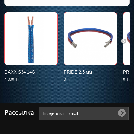
DAXX S34 14G
PRIDE 2,5 мм
PRID
4 000 Тг.
0 Тг.
0 Тг.
Рассылка