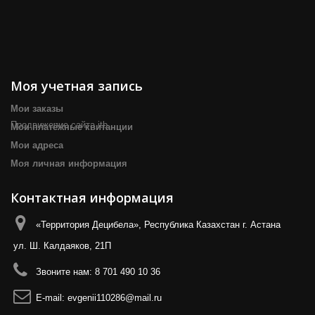
Моя учетная запись
Мои заказы
Продвижение сайта itb
Мои платёжные квитанции
Мои адреса
Моя личная информация
Контактная информация
«Территория Децибела», Республика Казахстан г. Астана
ул. Ш. Калдаяков, 21П
Звоните нам:
8 701 490 10 36
E-mail:
evgenii110286@mail.ru