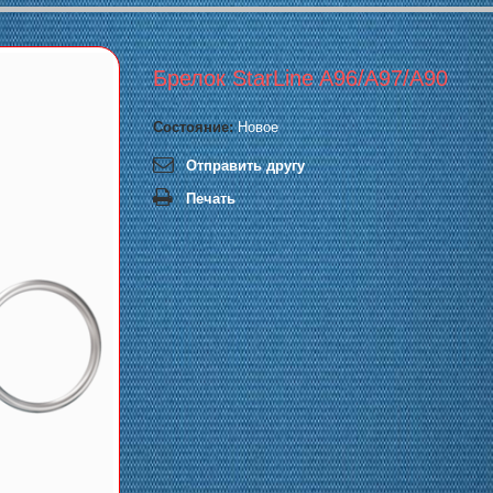
Брелок StarLine A96/A97/A90
Состояние:
Новое
Отправить другу
Печать