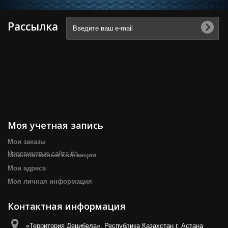
Рассылка
Моя учетная запись
Мои заказы
Продвижение сайта itb
Мои платёжные квитанции
Мои адреса
Моя личная информация
Контактная информация
«Территория Децибела», Республика Казахстан г. Астана