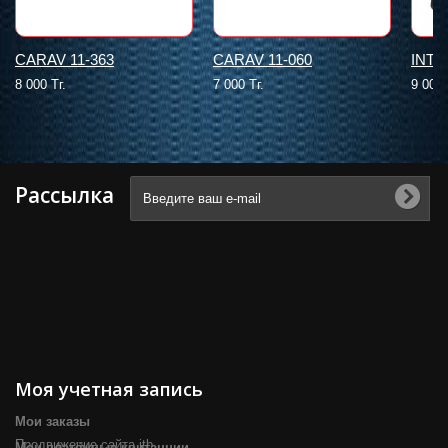
CARAV 11-363
CARAV 11-060
INTR
8 000 Тг.
7 000 Тг.
9 000 
Рассылка
Моя учетная запись
Мои заказы
Продвижение сайта itb
Мои платёжные квитанции