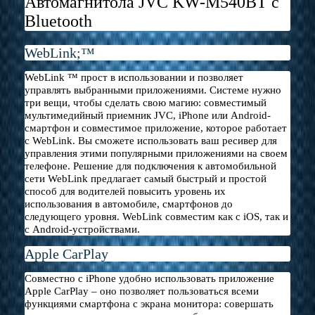
Автомагнитола JVC KW-M540BT с
Bluetooth
WebLink;™
WebLink ™ прост в использовании и позволяет
управлять выбранными приложениями. Системе нужно
три вещи, чтобы сделать свою магию: совместимый
мультимедийный приемник JVC, iPhone или Android-
смартфон и совместимое приложение, которое работает
с WebLink. Вы сможете использовать ваш ресивер для
управления этими популярными приложениями на своем
телефоне. Решение для подключения к автомобильной
сети WebLink предлагает самый быстрый и простой
способ для водителей повысить уровень их
использования в автомобиле, смартфонов до
следующего уровня. WebLink совместим как с iOS, так и
с Android-устройствами.
Apple CarPlay
Совместно с iPhone удобно использовать приложение
Apple CarPlay – оно позволяет пользоваться всеми
функциями смартфона с экрана монитора: совершать