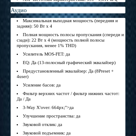
Аудио
Максимальная выходная мощность (передняя и
задняя): 50 Вт x 4
Полная мощность полосы пропускания (спереди и
сзади): 22 Вт x 4 (мощность полной полосы
пропускания, менее 1% THD)
Усилитель MOS-FET: да
EQ: Да (13-полосный графический эквалайзер)
Предустановленный эквалайзер: Да (8Preset +
4user)
Усиление басов: да
Фильтр верхних частот / фильтр нижних частот:
Да / Да
3-Way X'over: 664px;">да
Улучшение пространства: да
Звуковой отклик: да
Звуковой подъемник: да