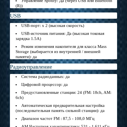
Управление Spotify: Да (через USB или Bluetooth
(R))
USB
USB-порт: x 2 (высокая скорость)
USB-источник питания: Да (высокая токовая
зарядка 1.5A)
Режим изменения накопителя для класса Mass
Storage (выбирается из внутренней / внешней
памяти): да
Радиоуправление
Система радиоданных: да
Цифровой процессор: да
Предустановленные станции: 24 (FM: 18ch, AM:
6ch)
Автоматическая предварительная настройка
(последовательная память сильной станции): да
Диапазон частот FM : 87,5 - 108,0 МГц
AM Частотная характеристика: 531 - 1,611 кГц