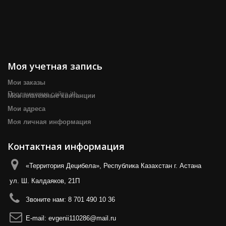
Моя учетная запись
Мои заказы
Продвижение сайта itb
Мои платёжные квитанции
Мои адреса
Моя личная информация
Контактная информация
«Территория Децибела», Республика Казахстан г. Астана
ул. Ш. Калдаяков, 21П
Звоните нам:
8 701 490 10 36
E-mail:
evgenii110286@mail.ru