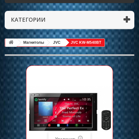
КАТЕГОРИИ
Магнитолы
JVC
JVC KW-M540BT