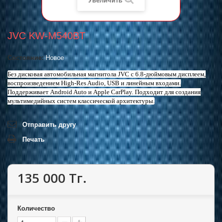
Увеличить
JVC KW-M540BT
Состояние:
Новое
Без дисковая автомобильная магнитола JVC c 6.8-дюймовым дисплеем,
воспроизведением High-Res Audio, USB и линейным входами.
Поддерживает Android Auto и Apple CarPlay. Подходит для создания
мультимедийных систем классической архитектуры.
Отправить другу
Печать
135 000 Тг.
Количество