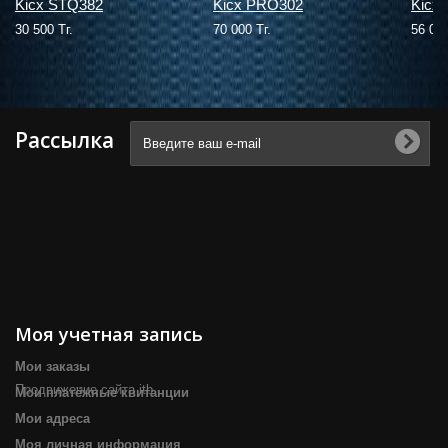
Kicx STQ382
Kicx PRO302
Kicx
30 500 Тг.
70 000 Тг.
56 000
Рассылка
Моя учетная запись
Мои заказы
Продвижение сайта itb
Мои платёжные квитанции
Мои адреса
Моя личная информация