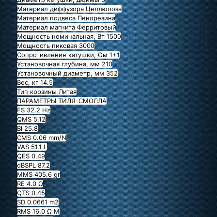
Материал диффузора Целлюлоза
Материал подвеса Пенорезина
Материал магнита Ферритовый
Мощность номинальная, Вт 1500
Мощность пиковая 3000
Сопротивление катушки, Ом 1+1
Установочная глубина, мм 210
Установочный диаметр, мм 352
Вес, кг 14.5
Тип корзины Литая
ПАРАМЕТРЫ ТИЛЯ-СМОЛЛА
FS 32.2 Hz
QMS 5.12
Bl 25.8
CMS 0.06 mm/N
VAS 51.1 L
QES 0.49
dBSPL 87.2
MMS 405.6 gr
RE 4.0 Ω
QTS 0.45
SD 0.0661 m2
RMS 16.0 Ω M