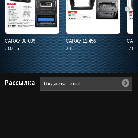
CARAV 08-009
CARAV 11-455
CARA
7 000 Тг.
0 Тг.
17 000
Рассылка