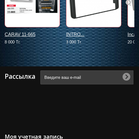
CARAV 11-665
INTRO...
Incar
8 000 Тг.
3 000 Тг.
20 000
Рассылка
Моя учетная запись