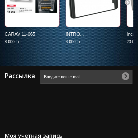
CARAV 11-665
INTRO...
Incar
8 000 Тг.
3 000 Тг.
20 000
Рассылка
Моя учетная запись