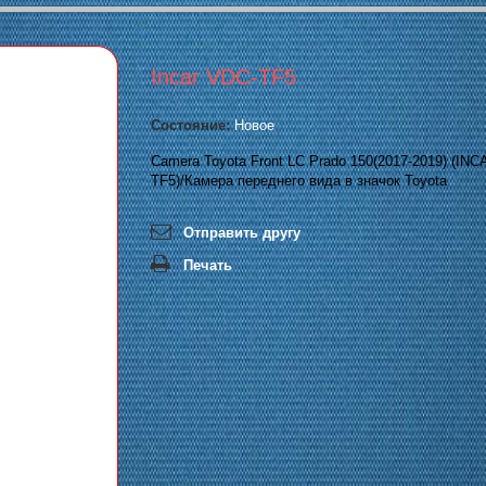
Incar VDC-TF5
Состояние:
Новое
Camera Toyota Front LC Prado 150(2017-2019) (IN
TF5)/Камера переднего вида в значок Toyota
Отправить другу
Печать