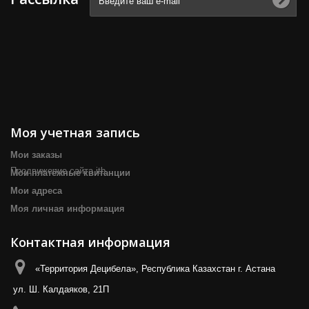
Моя учетная запись
Мои заказы
Продвижение сайта itb
Мои платёжные квитанции
Мои адреса
Моя личная информация
Контактная информация
«Территория Децибела», Республика Казахстан г. Астана
ул. Ш. Калдаяков, 21П