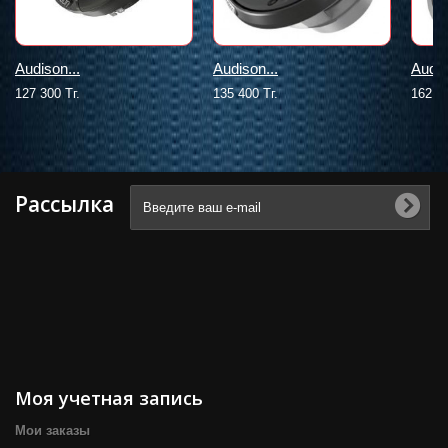
Audison...
Audison...
Audis
127 300 Тг.
135 400 Тг.
162 90
Рассылка
Моя учетная запись
Мои заказы