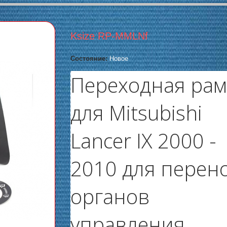
Ksize RP-MMLNf
Состояние:
Новое
Переходная рам
для Mitsubishi
Lancer IX 2000 -
2010 для перен
органов
управления