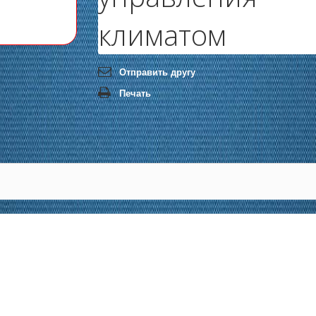
климатом
Отправить другу
Печать
черный
ksize
КНР