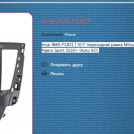
Incar RMS-FC812
Состояние:
Новое
Incar RMS-FC812 | 10.1" переходная рамка Mitsu
Pajero Sport 2020+ (Auto AC)
Отправить другу
Печать