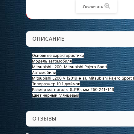
Увеличить
ОПИСАНИЕ
Основные характеристики
Модель автомобиля
Mitsubishi L200, Mitsubishi Pajero Sport
Автомобили
Mitsubishi L200 V (2019-н.в), Mitsubishi Pajero Sport I
Типоразмер 10.1 дюймов
Размер магнитолы (Ш*В), мм 250:241*146
Цвет черный глянцевый
ОТЗЫВЫ